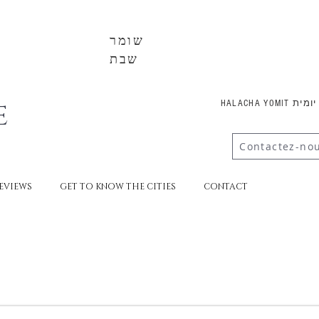
שומר
שבת
E
HALACHA YOMI
Contactez-no
EVIEWS
GET TO KNOW THE CITIES
CONTACT