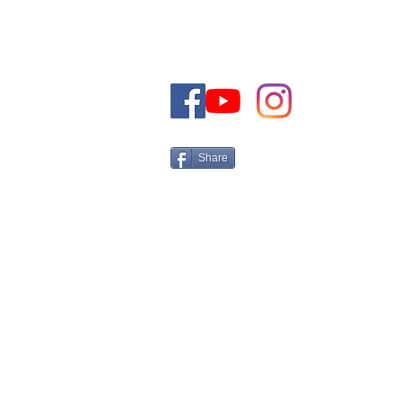
+972-50-5161566 Israel
Tel:
Email:
CONTACT@THEJEWISHDRE
Share
Abonnez vous à notre
newsletter afin d’être 