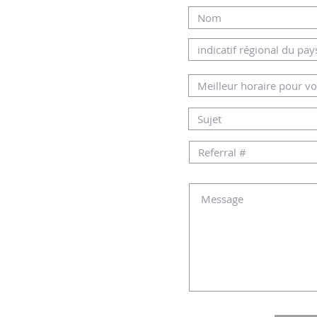
AMHOME.CO.IL
au