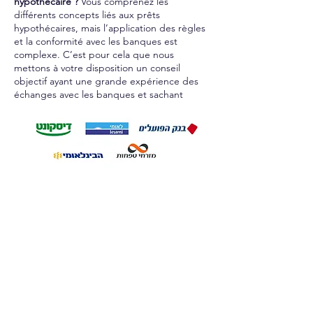
hypothécaire ?
Vous comprenez les
différents concepts liés aux prêts
hypothécaires, mais l’application des règles
et la conformité avec les banques est
complexe. C’est pour cela que nous
mettons à votre disposition un conseil
objectif ayant une grande expérience des
échanges avec les banques et sachant
parler couramment le langage du
financement. Rendez-vous sur notre page
Conseil en prêt hypothécaire
Contactez-nous
VOUS POUVEZ CONTACTER NOTRE
EQUIPE COMMERCIALE PAR E-MAIL
OU PAR TELEPHONE
+972-50-5161566
Israel
Tel:
Email:
CONTACT@THEJEWISHDREAMHOME.CO.IL