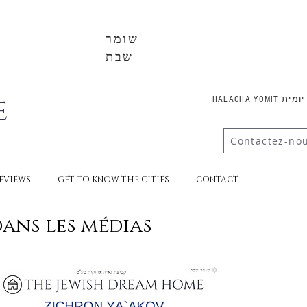
שומר
שבת
E
HALACHA YOMI
Contactez-no
EVIEWS
GET TO KNOW THE CITIES
CONTACT
dans les médias