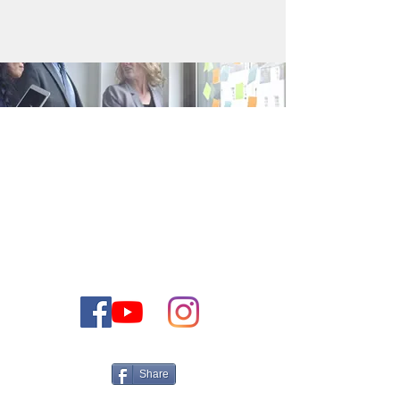
Contactez-nous
VOUS POUVEZ CONTACTER NOTRE
EQUIPE COMMERCIALE PAR E-MAIL
OU PAR TELEPHONE
+972-50-5161566
Israel
Tel:
Email:
CONTACT@THEJEWISHDREAMHOME.CO.IL
Share