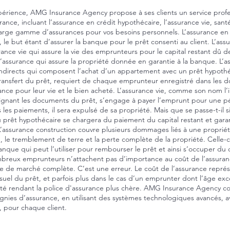
érience, AMG Insurance Agency propose à ses clients un service pro
rance, incluant l’assurance en crédit hypothécaire, l’assurance vie, sant
 large gamme d’assurances pour vos besoins personnels. L’assurance en
, le but étant d’assurer la banque pour le prêt consenti au client. L’
ance vie qui assure la vie des emprunteurs pour le capital restant dû d
’assurance qui assure la propriété donnée en garantie à la banque. L’
 indirects qui composent l’achat d’un appartement avec un prêt hypothé
transfert du prêt, requiert de chaque emprunteur enregistré dans les
ance pour leur vie et le bien acheté. L’assurance vie, comme son nom l’
 signant les documents du prêt, s’engage à payer l’emprunt pour une 
pas les paiements, il sera expulsé de sa propriété. Mais que se passe-t-i
u prêt hypothécaire se chargera du paiement du capital restant et garan
L’assurance construction couvre plusieurs dommages liés à une propriét
on, le tremblement de terre et la perte complète de la propriété. Celle-
nque qui peut l’utiliser pour rembourser le prêt et ainsi s’occuper du c
reux emprunteurs n’attachent pas d’importance au coût de l’assurance 
 de marché complète. C’est une erreur. Le coût de l’assurance repré
l du prêt, et parfois plus dans le cas d’un emprunter dont l’âge excèd
é rendant la police d'assurance plus chère. AMG Insurance Agency con
ies d’assurance, en utilisant des systèmes technologiques avancés, av
if, pour chaque client.