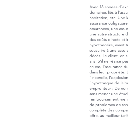
Avec 18 années d’exp
domaines liés à l’assu
habitation, etc. Une
assurance obligatoire
assurances, une assur
une autre structure d
des coûts directs et
hypothécaire, avant 
souscrire à une assur
décès. Le client, en
ans. S’il ne réalise 
ce cas, l’assurance d
dans leur propriété. 
l’incendie, l’explosi
l’hypothèque de la ba
emprunteur : De nomb
sans mener une étude
remboursement mensue
de problèmes de sant
complète des compagn
offre, au meilleur tar