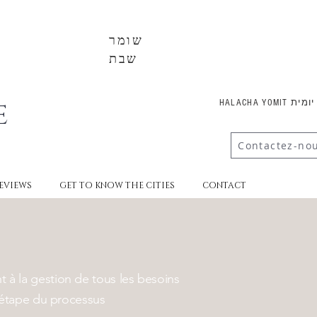
שומר
שבת
E
HALACHA YOMI
Contactez-no
EVIEWS
GET TO KNOW THE CITIES
CONTACT
 à la gestion de tous les besoins
e étape du processus