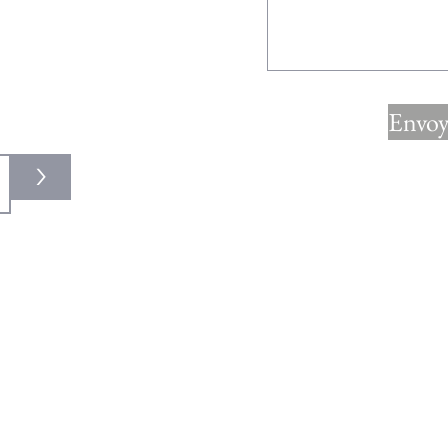
au
lité :
Envoy
>
© 2021 by The Jewish Dream Home.