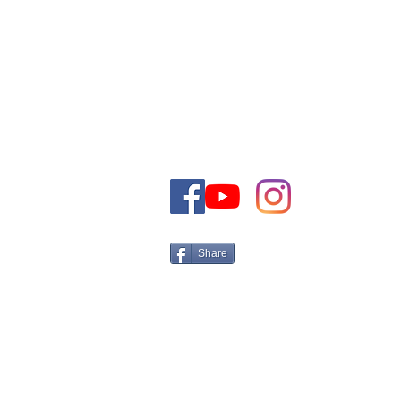
COMMERCIALE PAR E-MAI
TELEPHONE
+972-50-5161566 Israel
Tel:
Email:
CONTACT@THEJEWISHDRE
Share