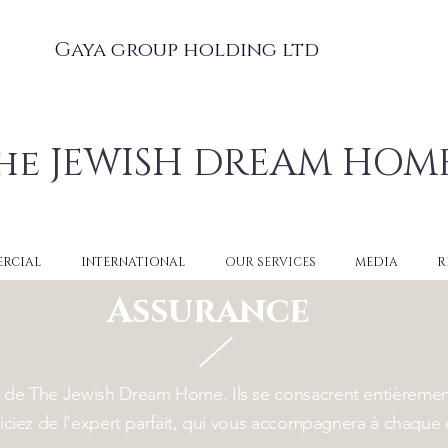
Gaya group holding ltd
he JEWISH DREAM HOM
RCIAL
INTERNATIONAL
OUR SERVICES
MEDIA
R
Assurance
 de The Jewish Dream Home. Ils se consacrent entièrement
éficiez de l’expert parfait, qui vous accompagnera à chaqu