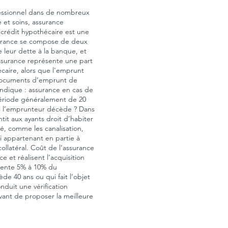
fessionnel dans de nombreux
é et soins, assurance
 crédit hypothécaire est une
assurance se compose de deux
e leur dette à la banque, et
assurance représente une part
caire, alors que l'emprunt
 documents d’emprunt de
indique : assurance en cas de
période généralement de 20
l si l’emprunteur décède ? Dans
tit aux ayants droit d’habiter
é, comme les canalisation,
ci appartenant en partie à
ollatéral. Coût de l’assurance
et réalisent l’acquisition
sente 5% à 10% du
e 40 ans ou qui fait l’objet
duit une vérification
ant de proposer la meilleure