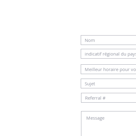
L OU PAR
DESSOUS
AMHOME.CO.IL