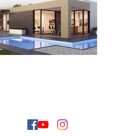
Contactez-nous
VOUS POUVEZ CONTACTER NOTRE
EQUIPE COMMERCIALE PAR E-MAIL
OU PAR TELEPHONE
+972-50-5161566
Israel
Tel:
Email:
CONTACT@THEJEWISHDREAMHOME.CO.IL