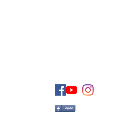
VOUS POUVEZ CONTACTE
COMMERCIALE PAR E-MAI
TELEPHONE
+972-50-5161566 Israel
Tel:
Email:
CONTACT@THEJEWISHDRE
Share