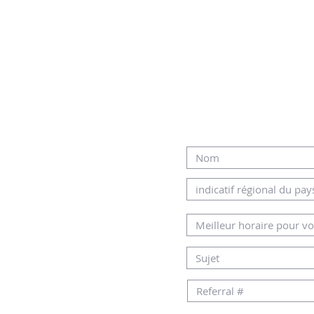
R NOTRE EQUIPE
MERCI DE REMPLI
L OU PAR
DESSOUS
AMHOME.CO.IL