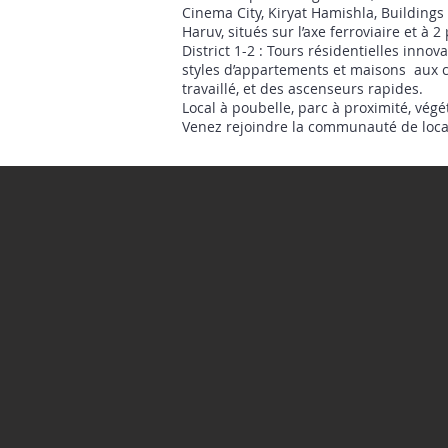
Cinema City, Kiryat Hamishla, Building
Haruv, situés sur l’axe ferroviaire et à 
District 1-2 : Tours résidentielles inn
styles d’appartements et maisons aux ca
travaillé, et des ascenseurs rapides.
Local à poubelle, parc à proximité, végé
Venez rejoindre la communauté de locatai