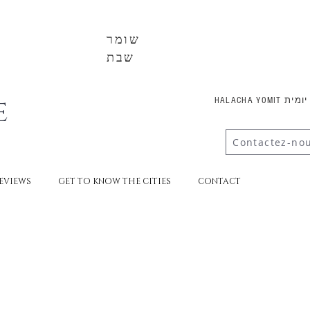
שומר
שבת
E
HALACHA YOMI
Contactez-no
EVIEWS
GET TO KNOW THE CITIES
CONTACT