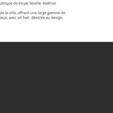
 publique de Kiryat Moshé, Makhon
de la ville, offrant une large gamme de
ieux, avec un hall d’entrée au design