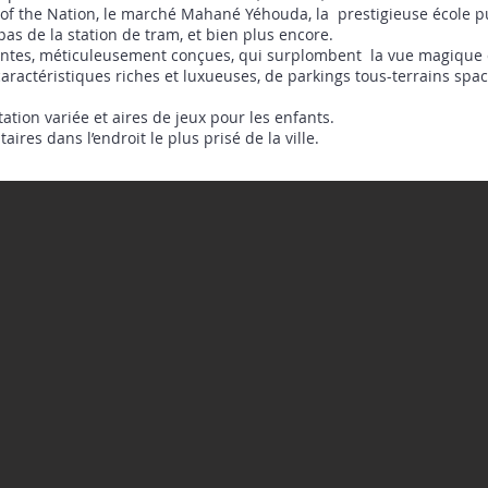
s of the Nation, le marché Mahané Yéhouda, la prestigieuse école
2 pas de la station de tram, et bien plus encore.
ovantes, méticuleusement conçues, qui surplombent la vue magique 
ractéristiques riches et luxueuses, de parkings tous-terrains spac
tation variée et aires de jeux pour les enfants.
res dans l’endroit le plus prisé de la ville.