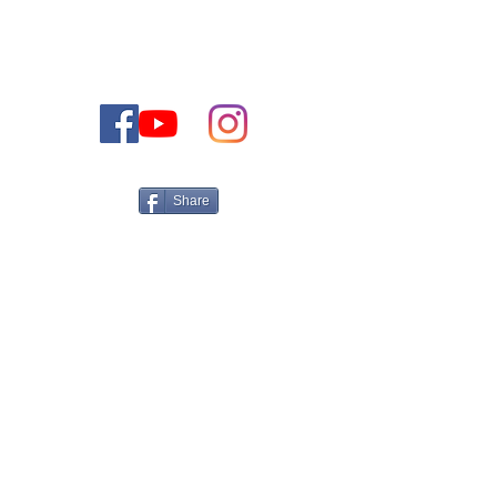
טלפון:
1-888-477-2350
contact@thejewishdreamhome.com
דוא"ל:
Share
הצטרף לרשימת התפוצה שלנו וקבל את העדכונים
האחרונים שלנו: