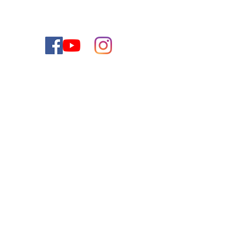
טלפון:
1-888-477-2350
contact@thejewishdreamhome.com
דוא"ל:
Share
הצטרף לרשימת התפוצה שלנו וקבל את העדכונים
האחרונים שלנו: