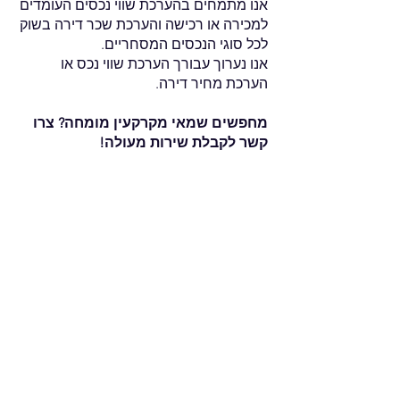
אנו מתמחים בהערכת שווי נכסים העומדים
למכירה או רכישה
והערכת שכר דירה בשוק
לכל סוגי הנכסים המסחריים.
אנו נערוך עבורך
הערכת שווי נכס או
הערכת מחיר דירה.
מחפשים שמאי מקרקעין מומחה? צרו
קשר לקבלת
שירות מעולה!
צור קשר
ליצירת קשר עם צוות המכירות שלנו אנא התקשר או שלח
לנו דוא"ל
טלפון:
1-888-477-2350
contact@thejewishdreamhome.com
דוא"ל:
Share