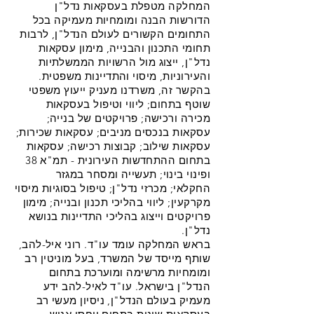
המחלקה מטפלת בעסקאות נדל"ן
הדורשות הבנה ומומחיות מעמיקה בכל
התחומים הקשורים לעולם הנדל"ן, לרבות
תחומי התכנון והבנייה, מימון עסקאות
נדל"ן, ייצוג מול הרשויות הממשלתיות
והעירוניות, מיסוי והתדיינות משפטית.
בהקשר זה, משרדנו מעניק ייעוץ משפטי
שוטף בתחום; ליווי וטיפול בעסקאות
מכירה ורכישה; פרויקטים של בנייה;
עסקאות בנכסים מניבים; עסקאות שכירות;
עסקאות שילוב; קבוצות רכישה; עסקאות
בתחום ההתחדשות העירונית - תמ"א 38
ופינוי בינוי; תעשייה ומסחר במגזר
החקלאי; מכרזי נדל"ן; טיפול בסוגיות מיסוי
מקרקעין; ליווי בהליכי תכנון ובנייה; מימון
פרויקטים וייצוג בהליכי התדיינות בנושא
נדל"ן.
בראש המחלקה עומד עו"ד. רוני איל-להב,
שותף מייסד של המשרד, בעל מוניטין רב
ומומחיות מרשימה ומוערכת בתחום
הנדל"ן בישראל. עו"ד לאיל-להב ידע
מעמיק בעולם הנדל"ן, ניסיון מעשי רב