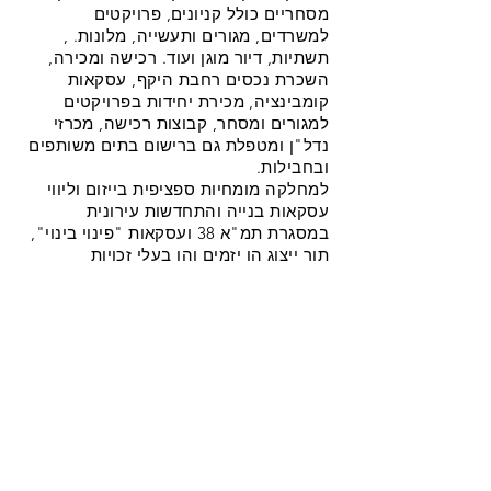
מסחריים כולל קניונים, פרויקטים
למשרדים, מגורים ותעשייה, מלונות. ,
תשתיות, דיור מוגן ועוד. רכישה ומכירה,
השכרת נכסים רחבת היקף, עסקאות
קומבינציה, מכירת יחידות בפרויקטים
למגורים ומסחר, קבוצות רכישה, מכרזי
נדל"ן ומטפלת גם ברישום בתים משותפים
ובחבילות.
למחלקה מומחיות ספציפית בייזום וליווי
עסקאות בנייה והתחדשות עירונית
במסגרת תמ"א 38 ועסקאות "פינוי בינוי",
תוך ייצוג הן יזמים והן בעלי זכויות
מקרקעין. במסגרת זו, המחלקה מעניקה
הכוונה וייעוץ מקיפים החל משלב התכנון
והתכנון של הפרויקט. והיבטי המס, בניית
מתווה העסקה, ניסוח הסכמי שיתוף בין
בעלי הזכויות במקרקעין, עריכת הסכמים
בין בעלי הזכויות ליזם, ליווי מימון העסקה,
עריכת הסכמים עם יועצים וקבלנים ורישום
הפרויקט לאחר השלמתו.
צור קשר