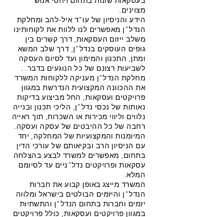
בעסקאות שונות בתחום ויחסי אנוש
מצוינים.
הידע והניסיון של עו"ד איל-להב ומחלקת
הנדל"ן מאפשרים לנו ללוות את לקוחותינו
משלב ייזום העסקאות, דרך קשרים בין
גופים העוסקים בנדל"ן, דרך שלב המשא
ומתן, התכנון והמימון ועד לסיום העסקה
לשביעות רצונם של כל הנוגעים בדבר. .
מחלקת הנדל"ן מעניקה ללקוחות המשרד
את ההכוונה המקצועית הנדרשת במגוון
פרויקטים ועסקאות, החל מביצוע בדיקות
נאותות של נכסי נדל"ן, הליכי תכנון ובנייה
נלווים וליווי מכירות או השכרות, תוך ראייה
רחבה של כל ההיבטים של עסקה ועסקה.
המיומנות והמקצועיות של המחלקה, יחד
עם הניסיון הרב ובקיאותם של עורכי הדין
בתחום, מאפשרים למשרד לבצע בהצלחה
עסקאות ופרויקטים נדל"ניים עד לסיומם
המלא.
המשרד מייצג באופן קבוע את חברות
הנדל"ן והיזמים הבולטים בישראל ומלווה
יזמים וחברות בתחום הנדל"ן והתשתיות
במגוון פרויקטים ועסקאות, כולל פרויקטים