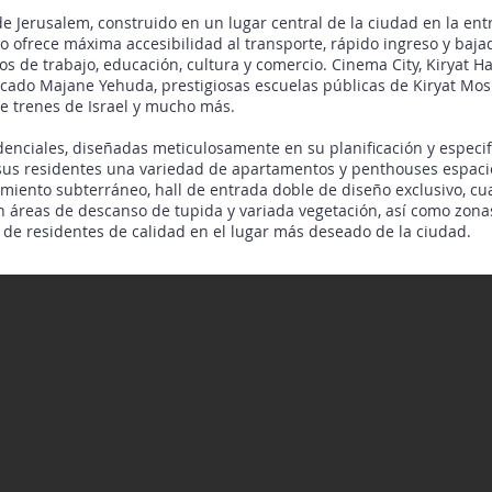
l de Jerusalem, construido en un lugar central de la ciudad en la ent
o ofrece máxima accesibilidad al transporte, rápido ingreso y baja
ros de trabajo, educación, cultura y comercio. Cinema City, Kiryat H
ado Majane Yehuda, prestigiosas escuelas públicas de Kiryat Moshe
 de trenes de Israel y mucho más.
idenciales, diseñadas meticulosamente en su planificación y especifi
 sus residentes una variedad de apartamentos y penthouses espacio
miento subterráneo, hall de entrada doble de diseño exclusivo, cua
 áreas de descanso de tupida y variada vegetación, así como zona
de residentes de calidad en el lugar más deseado de la ciudad.