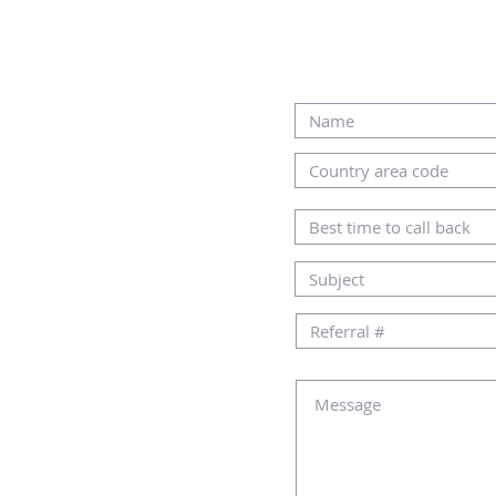
N CORREO ELECTRÓNICO:
EN EL SIGUIENTE F
AMHOME.CO.IL