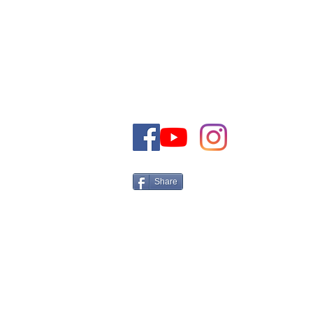
POR FAVOR LLAME O ENVÍENOS U
+972-50-5161566 Israel
Tel:
Email:
CONTACT@THEJEWISHDRE
Share