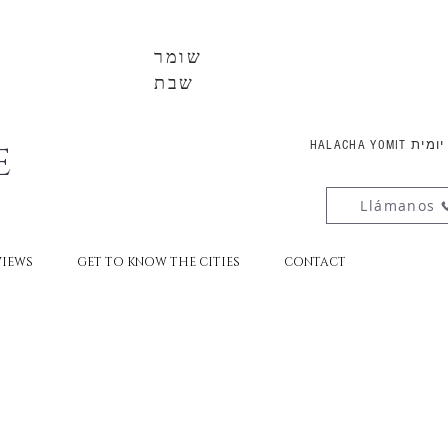
שומר
שבת
E
HALACHA YOMI
Llámanos
VIEWS
GET TO KNOW THE CITIES
CONTACT