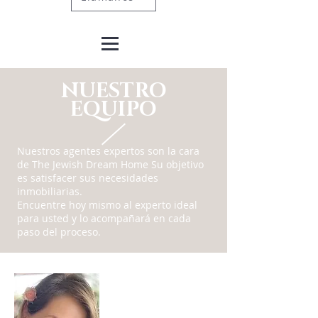
NUESTRO
EQUIPO
Nuestros agentes expertos son la cara
de The Jewish Dream Home Su objetivo
es satisfacer sus necesidades
inmobiliarias.
Encuentre hoy mismo al experto ideal
para usted y lo acompañará en cada
paso del proceso.